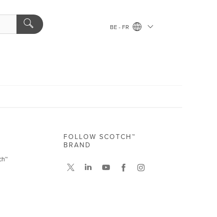
BE - FR
FOLLOW SCOTCH™
BRAND
ch™