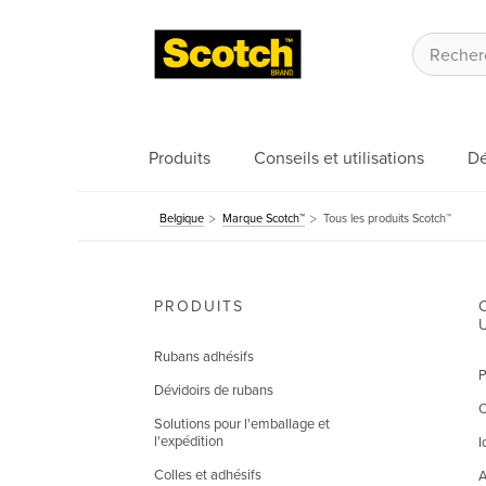
Produits
Conseils et utilisations
Dé
Belgique
Marque Scotch™
Tous les produits Scotch™
PRODUITS
Rubans adhésifs
P
Dévidoirs de rubans
C
Solutions pour l'emballage et
l'expédition
I
Colles et adhésifs
A