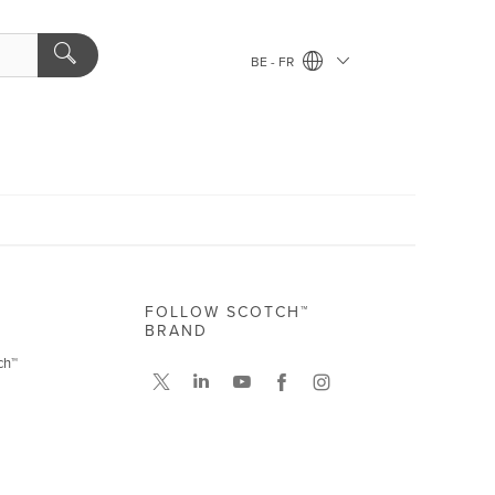
BE - FR
FOLLOW SCOTCH™
BRAND
ch™