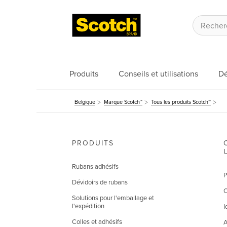
Produits
Conseils et utilisations
Dé
Belgique
Marque Scotch™
Tous les produits Scotch™
PRODUITS
Rubans adhésifs
P
Dévidoirs de rubans
C
Solutions pour l'emballage et
l'expédition
I
Colles et adhésifs
A