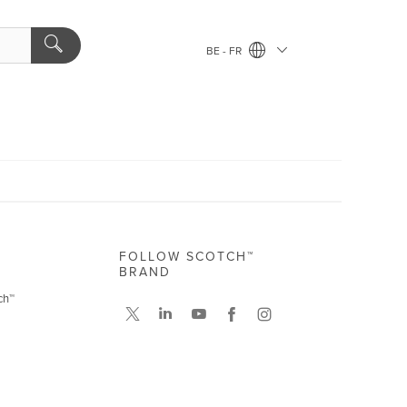
BE - FR
FOLLOW SCOTCH™
BRAND
ch™