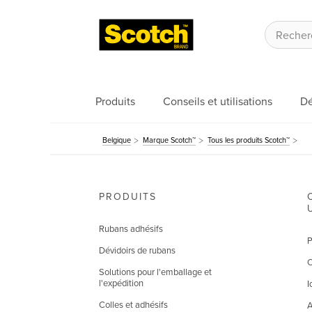
Produits
Conseils et utilisations
Dé
Belgique
Marque Scotch™
Tous les produits Scotch™
PRODUITS
Rubans adhésifs
P
Dévidoirs de rubans
C
Solutions pour l'emballage et
l'expédition
I
Colles et adhésifs
A