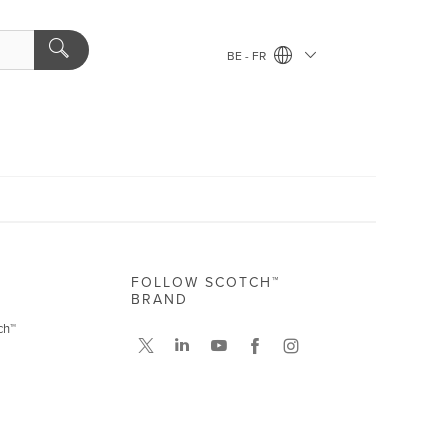
BE - FR
FOLLOW SCOTCH™
BRAND
ch™