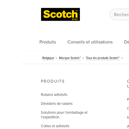
Produits
Conseils et utilisations
Dé
Belgique
Marque Scotch™
Tous les produits Scotch™
PRODUITS
Rubans adhésifs
P
Dévidoirs de rubans
C
Solutions pour l'emballage et
l'expédition
I
Colles et adhésifs
A