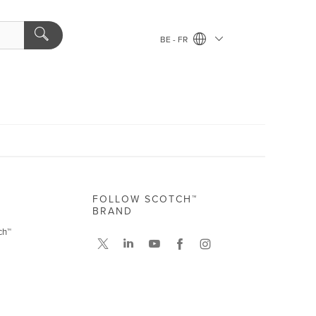
BE - FR
FOLLOW SCOTCH™
BRAND
ch™