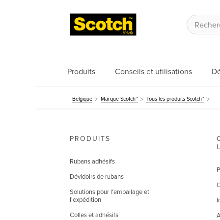
Produits
Conseils et utilisations
Dé
Belgique
Marque Scotch™
Tous les produits Scotch™
PRODUITS
Rubans adhésifs
P
Dévidoirs de rubans
C
Solutions pour l'emballage et
l'expédition
I
Colles et adhésifs
A