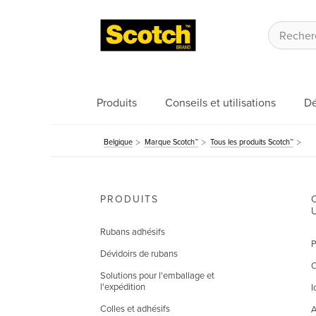
Produits
Conseils et utilisations
Dé
Belgique
Marque Scotch™
Tous les produits Scotch™
PRODUITS
Rubans adhésifs
P
Dévidoirs de rubans
C
Solutions pour l'emballage et
l'expédition
I
Colles et adhésifs
A