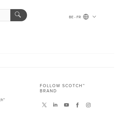
BE - FR
FOLLOW SCOTCH™
BRAND
ch™