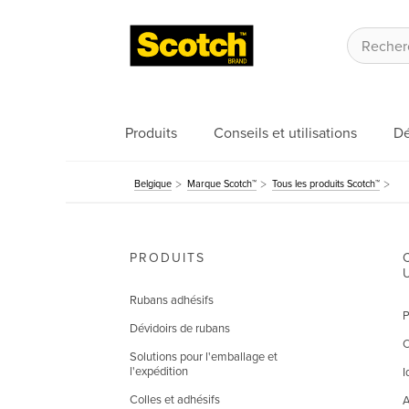
Produits
Conseils et utilisations
Dé
Belgique
Marque Scotch™
Tous les produits Scotch™
PRODUITS
Rubans adhésifs
P
Dévidoirs de rubans
C
Solutions pour l'emballage et
l'expédition
I
Colles et adhésifs
A