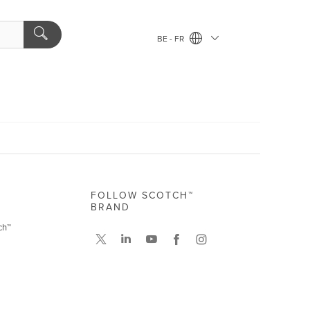
BE - FR
FOLLOW SCOTCH™
BRAND
ch™